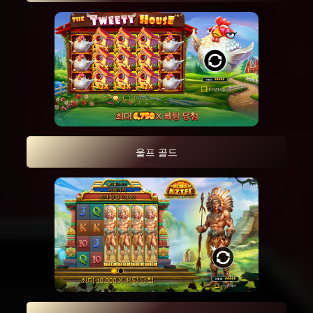
울프 골드