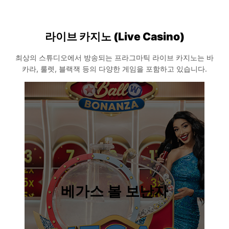
라이브 카지노 (Live Casino)
최상의 스튜디오에서 방송되는 프라그마틱 라이브 카지노는 바
카라, 룰렛, 블랙잭 등의 다양한 게임을 포함하고 있습니다.
베가스 볼 보난자