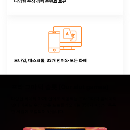
다양한 수상 경럭 콘텐츠 보유
모바일, 데스크톱, 33개 언어와 모든 화폐
프라 그마 틱 슬롯
(Our slot games)
다양한 화폐와 33개 언어로 제공되는 프라그마틱 플레이의
멀티 어워드 수상 슬롯 포트폴리오에는 250개 이상의 독특
한 게임이 포함되어 있습니다.