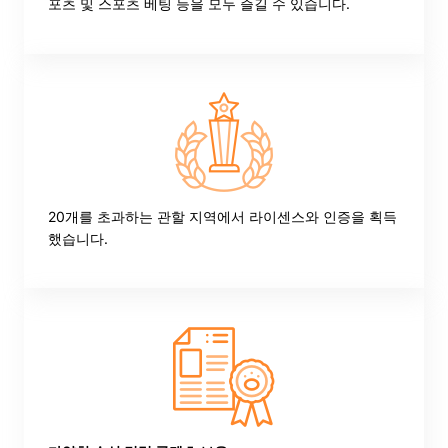
포츠 및 스포츠 베팅 등을 모두 즐길 수 있습니다.
20개를 초과하는 관할 지역에서 라이센스와 인증을 획득
했습니다.