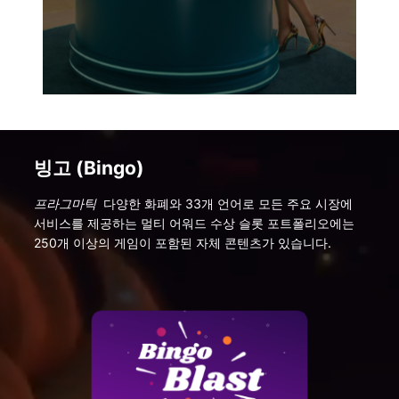
빙고 (Bingo)
프라그마틱
다양한 화폐와 33개 언어로 모든 주요 시장에
서비스를 제공하는 멀티 어워드 수상 슬롯 포트폴리오에는
250개 이상의 게임이 포함된 자체 콘텐츠가 있습니다.